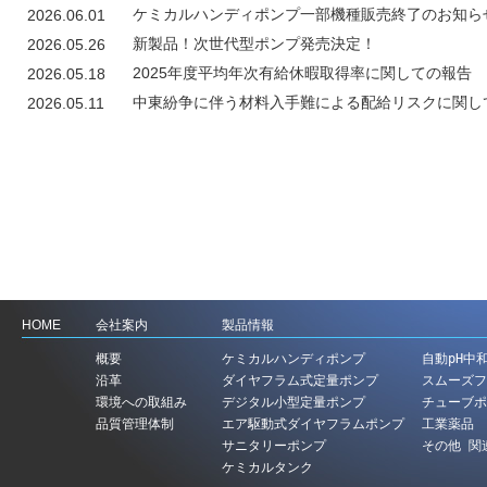
ケミカルハンディポンプ一部機種販売終了のお知ら
2026.06.01
新製品！次世代型ポンプ発売決定！
2026.05.26
2025年度平均年次有給休暇取得率に関しての報告
2026.05.18
中東紛争に伴う材料入手難による配給リスクに関し
2026.05.11
HOME
会社案内
製品情報
概要
ケミカルハンディポンプ
自動pH中
沿革
ダイヤフラム式定量ポンプ
スムーズフ
環境への取組み
デジタル小型定量ポンプ
チューブポ
品質管理体制
エア駆動式ダイヤフラムポンプ
工業薬品
サニタリーポンプ
その他 関
ケミカルタンク